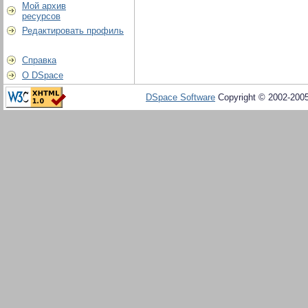
Мой архив
ресурсов
Редактировать профиль
Справка
О DSpace
DSpace Software
Copyright © 2002-200