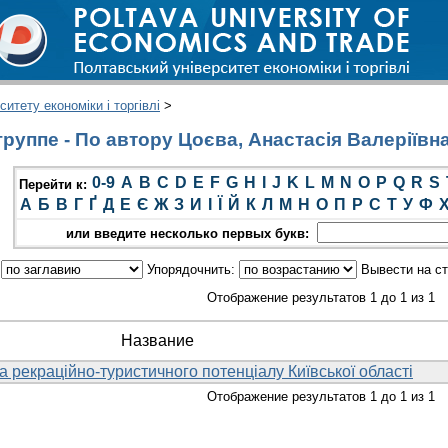
итету економіки і торгівлі
>
руппе - По автору Цоєва, Анастасія Валеріївн
0-9
A
B
C
D
E
F
G
H
I
J
K
L
M
N
O
P
Q
R
S
Перейти к:
А
Б
В
Г
Ґ
Д
Е
Є
Ж
З
И
І
Ї
Й
К
Л
М
Н
О
П
Р
С
Т
У
Ф
или введите несколько первых букв:
:
Упорядочнить:
Вывести на с
Отображение результатов 1 до 1 из 1
Название
 рекраційно-туристичного потенціалу Київської області
Отображение результатов 1 до 1 из 1