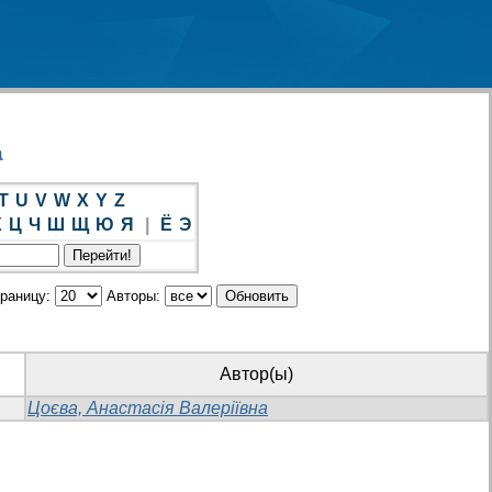
а
T
U
V
W
X
Y
Z
Х
Ц
Ч
Ш
Щ
Ю
Я
|
Ё
Э
траницу:
Авторы:
Автор(ы)
Цоєва, Анастасія Валеріївна