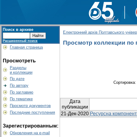
Поиск в архиве
Електронний архів Полтавського універс
Расширенный поиск
Просмотр коллекции по г
Главная страница
Просмотреть
Разделы
и коллекции
По дате
Сортировка
По автору
По заглавию
По тематике
Дата
Просмотр документов
публикации
Последние поступления
21-Дек-2020
Ресурсна компонента
Зарегистрированным:
Обновления на e-mail