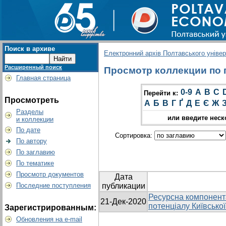
Поиск в архиве
Електронний архів Полтавського універс
Расширенный поиск
Просмотр коллекции по г
Главная страница
0-9
A
B
C
Перейти к:
Просмотреть
А
Б
В
Г
Ґ
Д
Е
Є
Ж
Разделы
или введите неск
и коллекции
По дате
Сортировка:
По автору
По заглавию
По тематике
Просмотр документов
Дата
Последние поступления
публикации
Ресурсна компонент
21-Дек-2020
потенціалу Київської
Зарегистрированным:
Обновления на e-mail