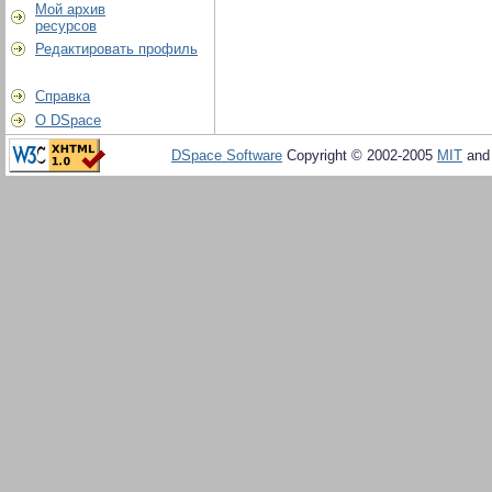
Мой архив
ресурсов
Редактировать профиль
Справка
О DSpace
DSpace Software
Copyright © 2002-2005
MIT
an