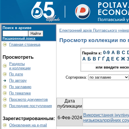
Поиск в архиве
Електронний архів Полтавського універс
Расширенный поиск
Просмотр коллекции по г
Главная страница
0-9
A
B
C
Перейти к:
Просмотреть
А
Б
В
Г
Ґ
Д
Е
Є
Ж
Разделы
или введите неск
и коллекции
По дате
Сортировка:
По автору
По заглавию
По тематике
Просмотр документов
Дата
Последние поступления
публикации
Використання інуліну
6-Фев-2024
Зарегистрированным:
низькокалорійних соу
Обновления на e-mail