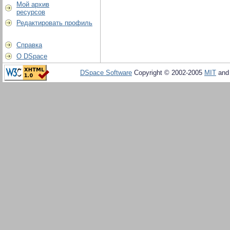
Мой архив
ресурсов
Редактировать профиль
Справка
О DSpace
DSpace Software
Copyright © 2002-2005
MIT
an