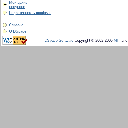
Мой архив
ресурсов
Редактировать профиль
Справка
О DSpace
DSpace Software
Copyright © 2002-2005
MIT
an