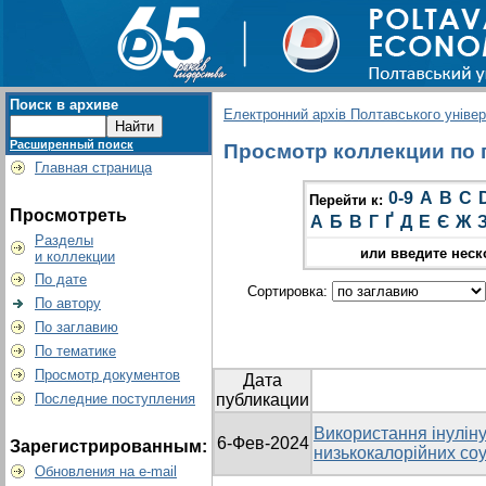
Поиск в архиве
Електронний архів Полтавського універс
Расширенный поиск
Просмотр коллекции по г
Главная страница
0-9
A
B
C
Перейти к:
Просмотреть
А
Б
В
Г
Ґ
Д
Е
Є
Ж
Разделы
или введите неск
и коллекции
По дате
Сортировка:
По автору
По заглавию
По тематике
Просмотр документов
Дата
Последние поступления
публикации
Використання інуліну
6-Фев-2024
Зарегистрированным:
низькокалорійних соу
Обновления на e-mail