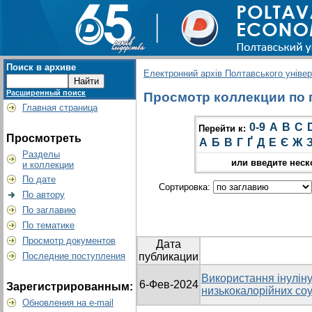
Поиск в архиве
Електронний архів Полтавського універс
Расширенный поиск
Просмотр коллекции по г
Главная страница
0-9
A
B
C
Перейти к:
Просмотреть
А
Б
В
Г
Ґ
Д
Е
Є
Ж
Разделы
или введите неск
и коллекции
По дате
Сортировка:
По автору
По заглавию
По тематике
Просмотр документов
Дата
Последние поступления
публикации
Використання інуліну
6-Фев-2024
Зарегистрированным:
низькокалорійних соу
Обновления на e-mail