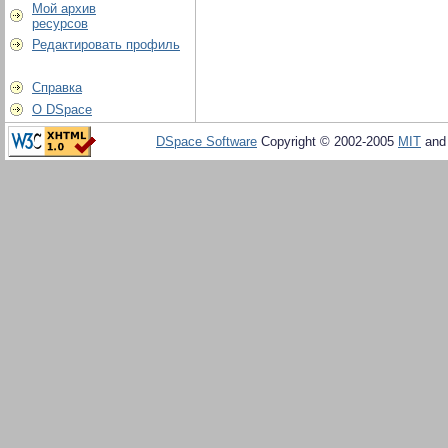
Мой архив
ресурсов
Редактировать профиль
Справка
О DSpace
DSpace Software
Copyright © 2002-2005
MIT
an