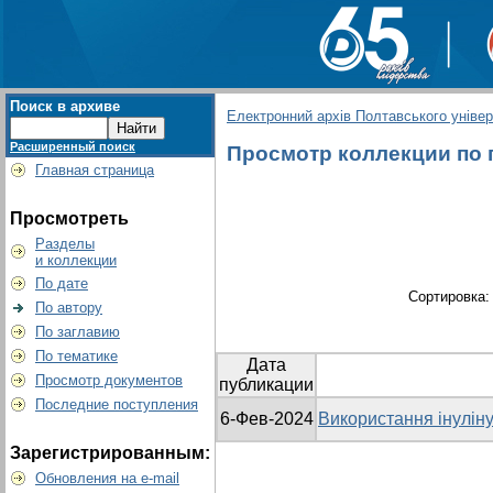
Поиск в архиве
Електронний архів Полтавського універс
Расширенный поиск
Просмотр коллекции по г
Главная страница
Просмотреть
Разделы
и коллекции
По дате
Сортировка
По автору
По заглавию
По тематике
Дата
Просмотр документов
публикации
Последние поступления
6-Фев-2024
Використання інуліну
Зарегистрированным:
Обновления на e-mail