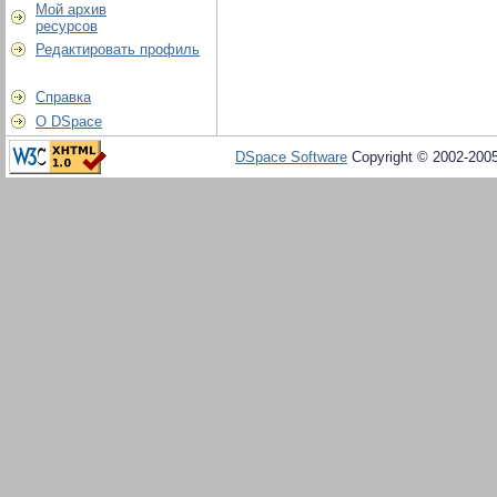
Мой архив
ресурсов
Редактировать профиль
Справка
О DSpace
DSpace Software
Copyright © 2002-200