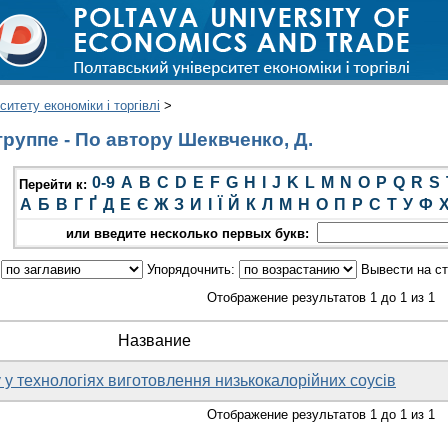
итету економіки і торгівлі
>
руппе - По автору Шеквченко, Д.
0-9
A
B
C
D
E
F
G
H
I
J
K
L
M
N
O
P
Q
R
S
Перейти к:
А
Б
В
Г
Ґ
Д
Е
Є
Ж
З
И
І
Ї
Й
К
Л
М
Н
О
П
Р
С
Т
У
Ф
или введите несколько первых букв:
:
Упорядочнить:
Вывести на с
Отображение результатов 1 до 1 из 1
Название
 у технологіях виготовлення низькокалорійних соусів
Отображение результатов 1 до 1 из 1