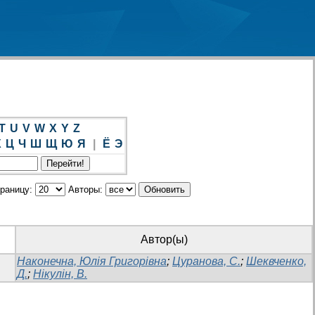
T
U
V
W
X
Y
Z
Х
Ц
Ч
Ш
Щ
Ю
Я
|
Ё
Э
траницу:
Авторы:
Автор(ы)
Наконечна, Юлія Григорівна
;
Цуранова, С.
;
Шеквченко,
Д.
;
Нікулін, В.