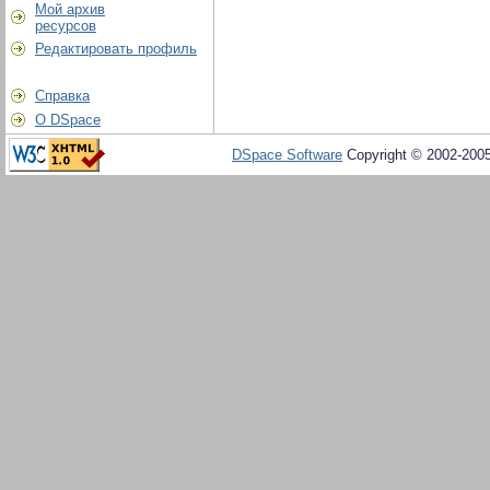
Мой архив
ресурсов
Редактировать профиль
Справка
О DSpace
DSpace Software
Copyright © 2002-200