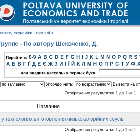
итету економіки і торгівлі
>
руппе - По автору Шеквченко, Д.
0-9
A
B
C
D
E
F
G
H
I
J
K
L
M
N
O
P
Q
R
S
Перейти к:
А
Б
В
Г
Ґ
Д
Е
Є
Ж
З
И
І
Ї
Й
К
Л
М
Н
О
П
Р
С
Т
У
Ф
или введите несколько первых букв:
:
Упорядочнить:
Вывести на с
Отображение результатов 1 до 1 из 1
Название
 у технологіях виготовлення низькокалорійних соусів
Отображение результатов 1 до 1 из 1