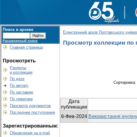
Поиск в архиве
Електронний архів Полтавського універс
Расширенный поиск
Просмотр коллекции по г
Главная страница
Просмотреть
Разделы
и коллекции
По дате
Сортировка
По автору
По заглавию
По тематике
Дата
Просмотр документов
публикации
Последние поступления
6-Фев-2024
Використання інуліну
Зарегистрированным:
Обновления на e-mail