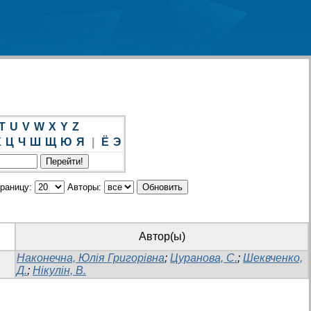
T
U
V
W
X
Y
Z
Х
Ц
Ч
Ш
Щ
Ю
Я
|
Ё
Э
траницу:
Авторы:
Автор(ы)
Наконечна, Юлія Григорівна
;
Цуранова, С.
;
Шеквченко,
Д.
;
Нікулін, В.