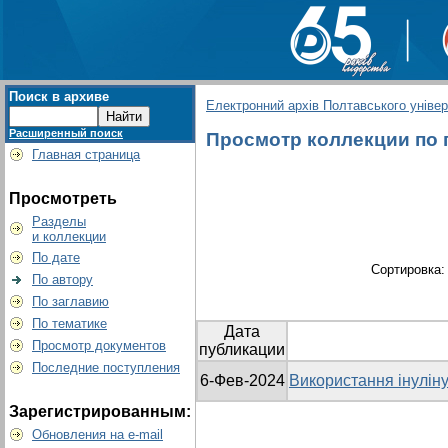
Поиск в архиве
Електронний архів Полтавського універс
Расширенный поиск
Просмотр коллекции по г
Главная страница
Просмотреть
Разделы
и коллекции
По дате
Сортировка
По автору
По заглавию
По тематике
Дата
Просмотр документов
публикации
Последние поступления
6-Фев-2024
Використання інуліну
Зарегистрированным:
Обновления на e-mail