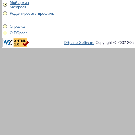
Мой архив
ресурсов
Редактировать профиль
Справка
О DSpace
DSpace Software
Copyright © 2002-200