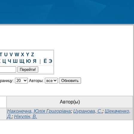
T
U
V
W
X
Y
Z
Х
Ц
Ч
Ш
Щ
Ю
Я
|
Ё
Э
траницу:
Авторы:
Автор(ы)
Наконечна, Юлія Григорівна
;
Цуранова, С.
;
Шеквченко,
Д.
;
Нікулін, В.