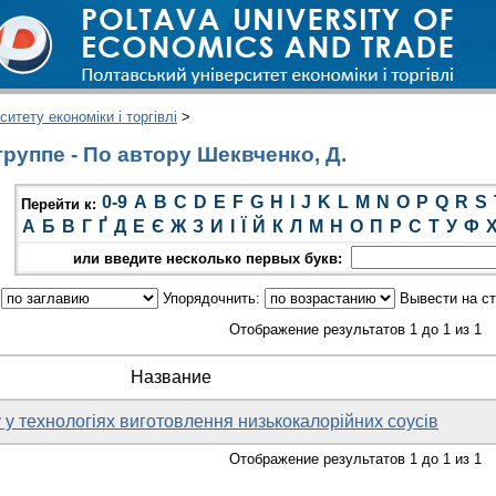
итету економіки і торгівлі
>
руппе - По автору Шеквченко, Д.
0-9
A
B
C
D
E
F
G
H
I
J
K
L
M
N
O
P
Q
R
S
Перейти к:
А
Б
В
Г
Ґ
Д
Е
Є
Ж
З
И
І
Ї
Й
К
Л
М
Н
О
П
Р
С
Т
У
Ф
или введите несколько первых букв:
:
Упорядочнить:
Вывести на с
Отображение результатов 1 до 1 из 1
Название
 у технологіях виготовлення низькокалорійних соусів
Отображение результатов 1 до 1 из 1