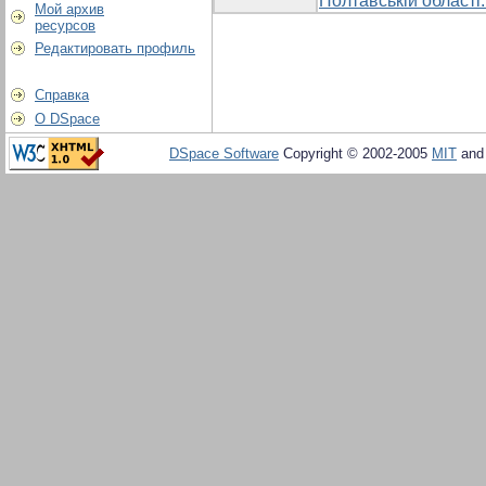
Полтавській області:
Мой архив
ресурсов
Редактировать профиль
Справка
О DSpace
DSpace Software
Copyright © 2002-2005
MIT
an