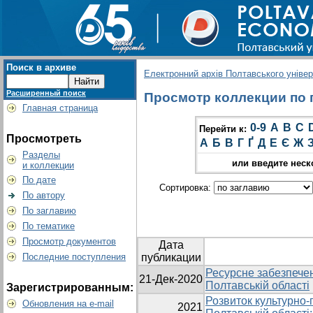
Поиск в архиве
Електронний архів Полтавського універс
Расширенный поиск
Просмотр коллекции по г
Главная страница
0-9
A
B
C
Перейти к:
Просмотреть
А
Б
В
Г
Ґ
Д
Е
Є
Ж
Разделы
или введите неск
и коллекции
По дате
Сортировка:
По автору
По заглавию
По тематике
Просмотр документов
Дата
Последние поступления
публикации
Ресурсне забезпечен
21-Дек-2020
Полтавській області
Зарегистрированным:
Розвиток культурно-
Обновления на e-mail
2021