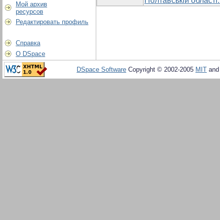
Полтавській області:
Мой архив
ресурсов
Редактировать профиль
Справка
О DSpace
DSpace Software
Copyright © 2002-2005
MIT
an