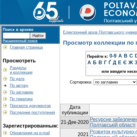
Поиск в архиве
Електронний архів Полтавського універс
Расширенный поиск
Просмотр коллекции по г
Главная страница
0-9
A
B
C
Перейти к:
Просмотреть
А
Б
В
Г
Ґ
Д
Е
Є
Ж
Разделы
или введите неск
и коллекции
По дате
Сортировка:
По автору
По заглавию
По тематике
Просмотр документов
Дата
Последние поступления
публикации
Ресурсне забезпечен
21-Дек-2020
Полтавській області
Зарегистрированным:
Розвиток культурно-
Обновления на e-mail
2021