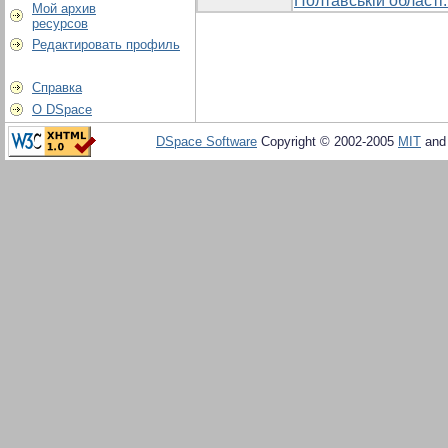
Полтавській області:
Мой архив
ресурсов
Редактировать профиль
Справка
О DSpace
DSpace Software
Copyright © 2002-2005
MIT
an