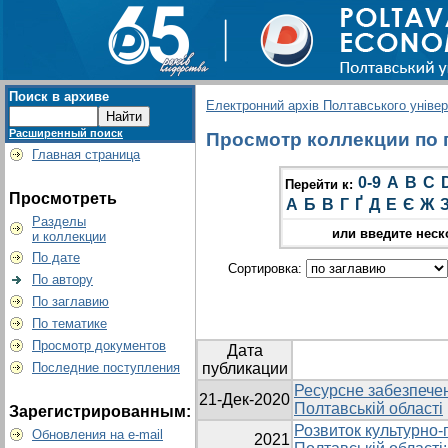
Поиск в архиве
Електронний архів Полтавського універс
Расширенный поиск
Просмотр коллекции по г
Главная страница
0-9
A
B
C
Перейти к:
Просмотреть
А
Б
В
Г
Ґ
Д
Е
Є
Ж
Разделы
или введите неск
и коллекции
По дате
Сортировка:
По автору
По заглавию
По тематике
Просмотр документов
Дата
Последние поступления
публикации
Ресурсне забезпечен
21-Дек-2020
Полтавській області
Зарегистрированным:
Розвиток культурно-
Обновления на e-mail
2021