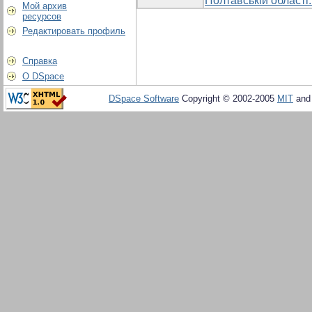
Полтавській області:
Мой архив
ресурсов
Редактировать профиль
Справка
О DSpace
DSpace Software
Copyright © 2002-2005
MIT
an