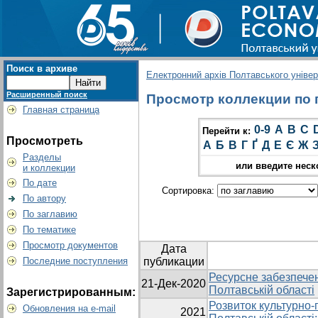
Поиск в архиве
Електронний архів Полтавського універс
Расширенный поиск
Просмотр коллекции по г
Главная страница
0-9
A
B
C
Перейти к:
Просмотреть
А
Б
В
Г
Ґ
Д
Е
Є
Ж
Разделы
или введите неск
и коллекции
По дате
Сортировка:
По автору
По заглавию
По тематике
Просмотр документов
Дата
Последние поступления
публикации
Ресурсне забезпечен
21-Дек-2020
Полтавській області
Зарегистрированным:
Розвиток культурно-
Обновления на e-mail
2021