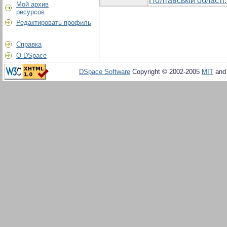
Полтавській області:
Мой архив
ресурсов
Редактировать профиль
Справка
О DSpace
DSpace Software
Copyright © 2002-2005
MIT
an