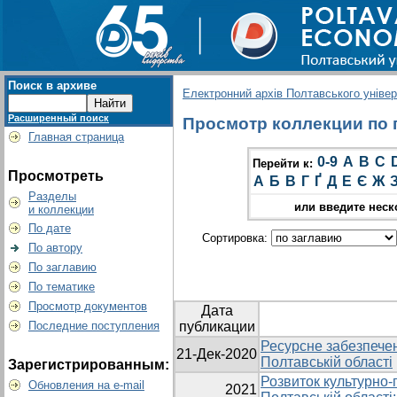
Поиск в архиве
Електронний архів Полтавського універс
Расширенный поиск
Просмотр коллекции по г
Главная страница
0-9
A
B
C
Перейти к:
Просмотреть
А
Б
В
Г
Ґ
Д
Е
Є
Ж
Разделы
или введите неск
и коллекции
По дате
Сортировка:
По автору
По заглавию
По тематике
Просмотр документов
Дата
Последние поступления
публикации
Ресурсне забезпечен
21-Дек-2020
Полтавській області
Зарегистрированным:
Розвиток культурно-
Обновления на e-mail
2021