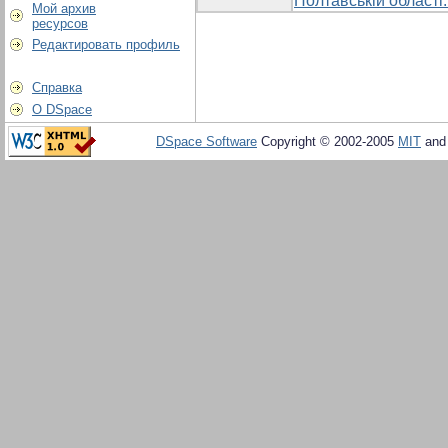
Полтавській області:
Мой архив
ресурсов
Редактировать профиль
Справка
О DSpace
DSpace Software
Copyright © 2002-2005
MIT
an