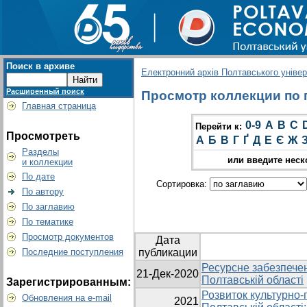
Поиск в архиве
Електронний архів Полтавського універс
Расширенный поиск
Просмотр коллекции по г
Главная страница
0-9
A
B
C
Перейти к:
Просмотреть
А
Б
В
Г
Ґ
Д
Е
Є
Ж
Разделы
или введите неск
и коллекции
По дате
Сортировка:
По автору
По заглавию
По тематике
Просмотр документов
Дата
Последние поступления
публикации
Ресурсне забезпечен
21-Дек-2020
Полтавській області
Зарегистрированным:
Розвиток культурно-
Обновления на e-mail
2021