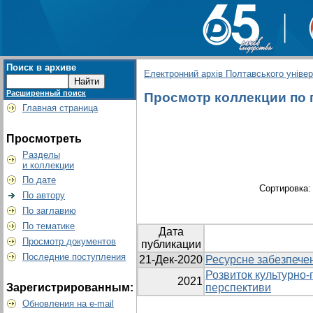
Поиск в архиве
Електронний архів Полтавського універс
Расширенный поиск
Просмотр коллекции по г
Главная страница
Просмотреть
Разделы
и коллекции
По дате
Сортировка
По автору
По заглавию
По тематике
Дата
Просмотр документов
публикации
Последние поступления
21-Дек-2020
Ресурсне забезпечен
Розвиток культурно-п
2021
Зарегистрированным:
перспективи
Обновления на e-mail