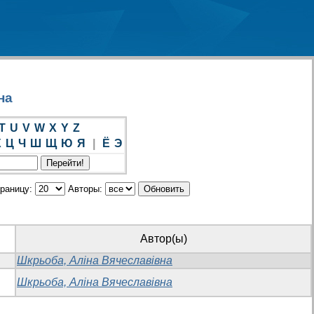
на
T
U
V
W
X
Y
Z
Х
Ц
Ч
Ш
Щ
Ю
Я
|
Ё
Э
траницу:
Авторы:
Автор(ы)
Шкрьоба, Аліна Вячеславівна
Шкрьоба, Аліна Вячеславівна