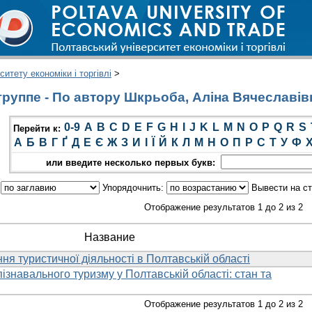
итету економіки і торгівлі
>
руппе - По автору Шкрьоба, Аліна Вячеславів
0-9
A
B
C
D
E
F
G
H
I
J
K
L
M
N
O
P
Q
R
S
Перейти к:
А
Б
В
Г
Ґ
Д
Е
Є
Ж
З
И
І
Ї
Й
К
Л
М
Н
О
П
Р
С
Т
У
Ф
или введите несколько первых букв:
:
Упорядочнить:
Вывести на с
Отображение результатов 1 до 2 из 2
Название
ня туристичної діяльності в Полтавській області
ізнавального туризму у Полтавській області: стан та
Отображение результатов 1 до 2 из 2