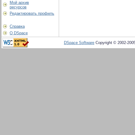
Мой архив
ресурсов
Редактировать профиль
Справка
О DSpace
DSpace Software
Copyright © 2002-200