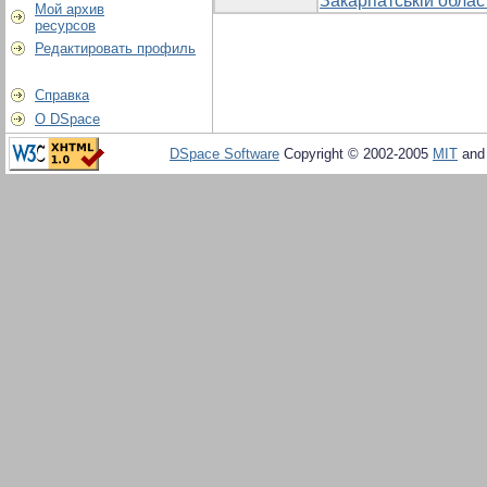
Закарпатській облас
Мой архив
ресурсов
Редактировать профиль
Справка
О DSpace
DSpace Software
Copyright © 2002-2005
MIT
an