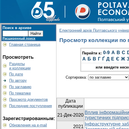
Поиск в архиве
Електронний архів Полтавського універс
Расширенный поиск
Просмотр коллекции по г
Главная страница
0-9
A
B
C
Перейти к:
Просмотреть
А
Б
В
Г
Ґ
Д
Е
Є
Ж
Разделы
или введите неск
и коллекции
По дате
Сортировка:
По автору
По заглавию
По тематике
Просмотр документов
Дата
Последние поступления
публикации
Вплив інформаційних
21-Дек-2020
туристичних підпри
Зарегистрированным:
Інфраструктурне заб
Обновления на e-mail
2021