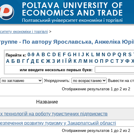
итету економіки і торгівлі
>
руппе - По автору Ярославська, Анжеліка Юрі
0-9
A
B
C
D
E
F
G
H
I
J
K
L
M
N
O
P
Q
R
S
Перейти к:
А
Б
В
Г
Ґ
Д
Е
Є
Ж
З
И
І
Ї
Й
К
Л
М
Н
О
П
Р
С
Т
У
Ф
или введите несколько первых букв:
:
Упорядочнить:
Вывести на с
Отображение результатов 1 до 2 из 2
Название
 технологій на роботу туристичних підприємств
езпечення розвитку туризму у Закарпатській області
Отображение результатов 1 до 2 из 2