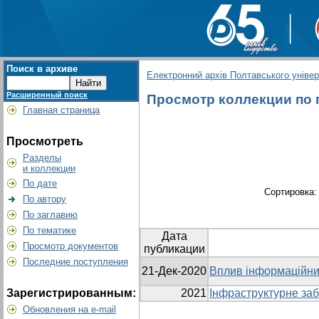
Поиск в архиве
Електронний архів Полтавського універс
Расширенный поиск
Просмотр коллекции по г
Главная страница
Просмотреть
Разделы
и коллекции
По дате
Сортировка
По автору
По заглавию
По тематике
Дата
Просмотр документов
публикации
Последние поступления
21-Дек-2020
Вплив інформаційних
Зарегистрированным:
2021
Інфраструктурне заб
Обновления на e-mail