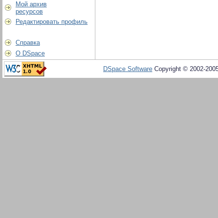
Мой архив
ресурсов
Редактировать профиль
Справка
О DSpace
DSpace Software
Copyright © 2002-200