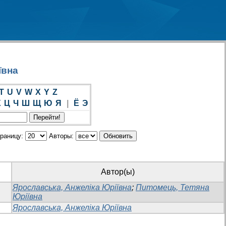
ївна
T
U
V
W
X
Y
Z
Х
Ц
Ч
Ш
Щ
Ю
Я
|
Ё
Э
траницу:
Авторы:
Автор(ы)
Ярославська, Анжеліка Юріївна
;
Питомець, Тетяна
Юріївна
Ярославська, Анжеліка Юріївна