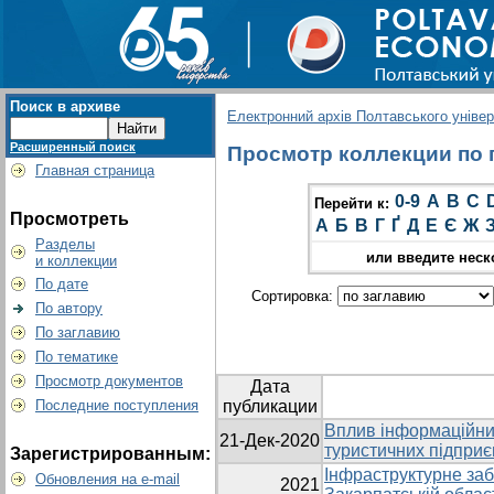
Поиск в архиве
Електронний архів Полтавського універс
Расширенный поиск
Просмотр коллекции по г
Главная страница
0-9
A
B
C
Перейти к:
Просмотреть
А
Б
В
Г
Ґ
Д
Е
Є
Ж
Разделы
или введите неск
и коллекции
По дате
Сортировка:
По автору
По заглавию
По тематике
Просмотр документов
Дата
Последние поступления
публикации
Вплив інформаційних
21-Дек-2020
туристичних підпри
Зарегистрированным:
Інфраструктурне заб
Обновления на e-mail
2021