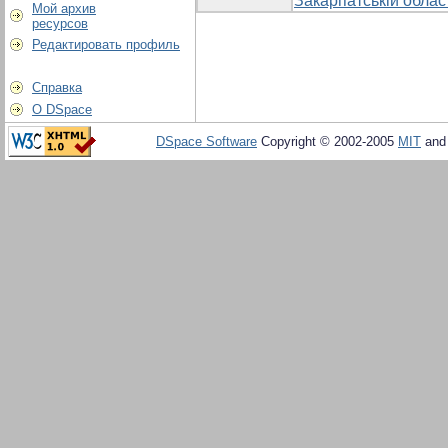
Закарпатській облас
Мой архив
ресурсов
Редактировать профиль
Справка
О DSpace
DSpace Software
Copyright © 2002-2005
MIT
an