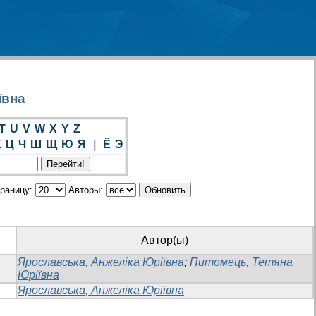
ївна
T
U
V
W
X
Y
Z
Х
Ц
Ч
Ш
Щ
Ю
Я
|
Ё
Э
траницу:
Авторы:
Автор(ы)
Ярославська, Анжеліка Юріївна
;
Питомець, Тетяна
Юріївна
Ярославська, Анжеліка Юріївна