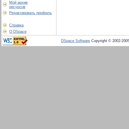
Мой архив
ресурсов
Редактировать профиль
Справка
О DSpace
DSpace Software
Copyright © 2002-200