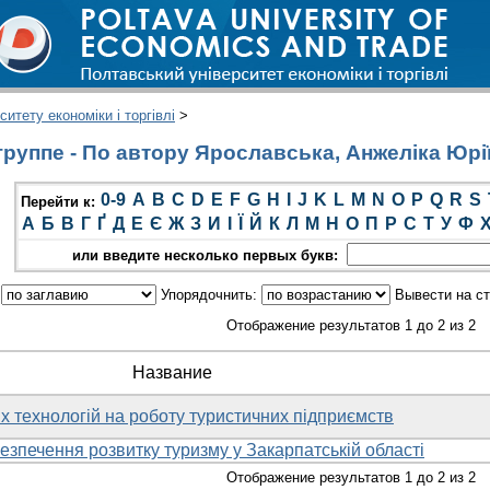
итету економіки і торгівлі
>
руппе - По автору Ярославська, Анжеліка Юрі
0-9
A
B
C
D
E
F
G
H
I
J
K
L
M
N
O
P
Q
R
S
Перейти к:
А
Б
В
Г
Ґ
Д
Е
Є
Ж
З
И
І
Ї
Й
К
Л
М
Н
О
П
Р
С
Т
У
Ф
или введите несколько первых букв:
:
Упорядочнить:
Вывести на с
Отображение результатов 1 до 2 из 2
Название
 технологій на роботу туристичних підприємств
езпечення розвитку туризму у Закарпатській області
Отображение результатов 1 до 2 из 2