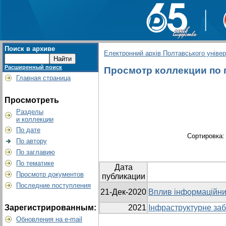
Поиск в архиве
Електронний архів Полтавського універс
Расширенный поиск
Просмотр коллекции по г
Главная страница
Просмотреть
Разделы
и коллекции
По дате
Сортировка
По автору
По заглавию
По тематике
Дата
Просмотр документов
публикации
Последние поступления
21-Дек-2020
Вплив інформаційних
Зарегистрированным:
2021
Інфраструктурне заб
Обновления на e-mail