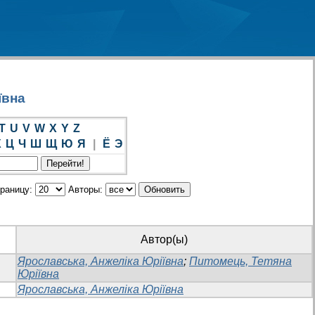
ївна
T
U
V
W
X
Y
Z
Х
Ц
Ч
Ш
Щ
Ю
Я
|
Ё
Э
траницу:
Авторы:
Автор(ы)
Ярославська, Анжеліка Юріївна
;
Питомець, Тетяна
Юріївна
Ярославська, Анжеліка Юріївна