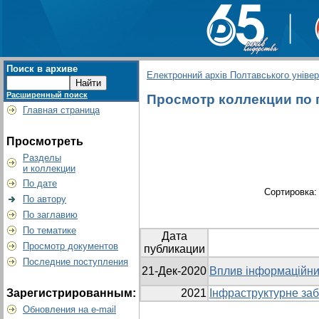
Поиск в архиве
Електронний архів Полтавського універс
Расширенный поиск
Просмотр коллекции по г
Главная страница
Просмотреть
Разделы
и коллекции
По дате
Сортировка
По автору
По заглавию
По тематике
Дата
Просмотр документов
публикации
Последние поступления
21-Дек-2020
Вплив інформаційних
Зарегистрированным:
2021
Інфраструктурне заб
Обновления на e-mail