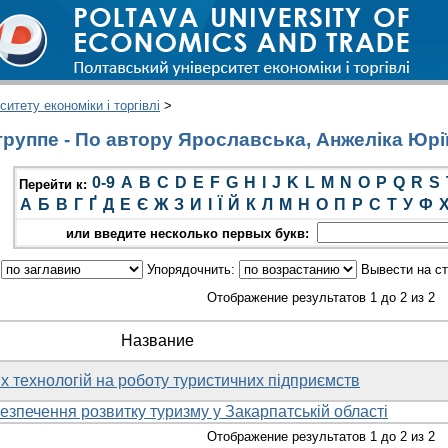
итету економіки і торгівлі
>
руппе - По автору Ярославська, Анжеліка Юрі
0-9
A
B
C
D
E
F
G
H
I
J
K
L
M
N
O
P
Q
R
S
Перейти к:
А
Б
В
Г
Ґ
Д
Е
Є
Ж
З
И
І
Ї
Й
К
Л
М
Н
О
П
Р
С
Т
У
Ф
или введите несколько первых букв:
:
Упорядочнить:
Вывести на с
Отображение результатов 1 до 2 из 2
Название
 технологій на роботу туристичних підприємств
езпечення розвитку туризму у Закарпатській області
Отображение результатов 1 до 2 из 2