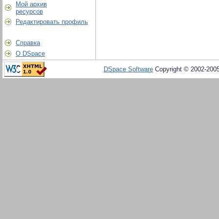
Мой архив
ресурсов
Редактировать профиль
Справка
О DSpace
DSpace Software
Copyright © 2002-200