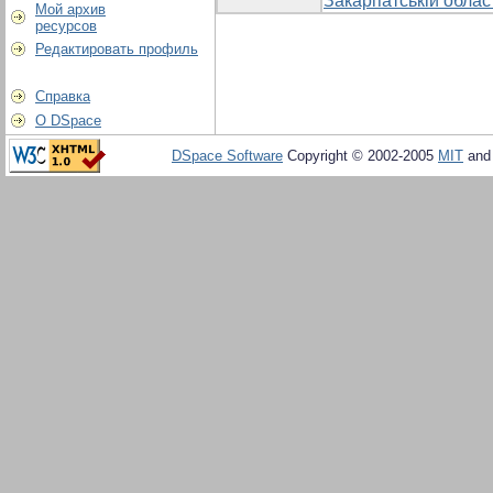
Закарпатській облас
Мой архив
ресурсов
Редактировать профиль
Справка
О DSpace
DSpace Software
Copyright © 2002-2005
MIT
an