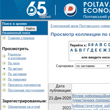
Поиск в архиве
Електронний архів Полтавського універс
Расширенный поиск
Просмотр коллекции по г
Главная страница
0-9
A
B
C
Перейти к:
Просмотреть
А
Б
В
Г
Ґ
Д
Е
Є
Ж
Разделы
или введите неск
и коллекции
По дате
Сортировка:
По автору
По заглавию
По тематике
Просмотр документов
Дата
Последние поступления
публикации
Вплив інформаційних
21-Дек-2020
туристичних підпри
Зарегистрированным:
Інфраструктурне заб
Обновления на e-mail
2021