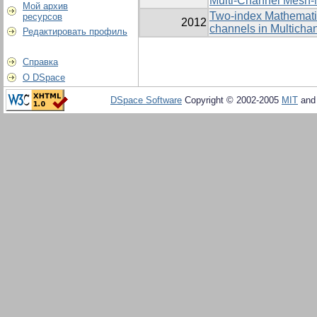
Multi-Channel Mesh-
Мой архив
Two-index Mathematica
ресурсов
2012
channels in Multich
Редактировать профиль
Справка
О DSpace
DSpace Software
Copyright © 2002-2005
MIT
an