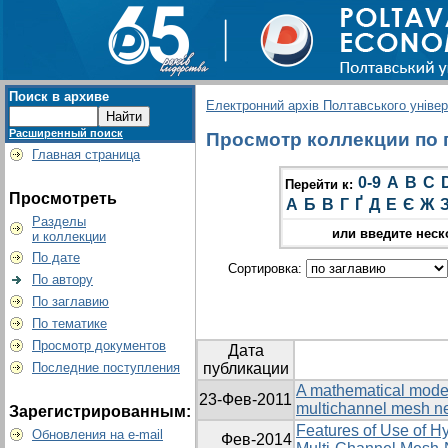
Поиск в архиве
Електронний архів Полтавського універс
Расширенный поиск
Просмотр коллекции по г
Главная страница
0-9
A
B
C
Перейти к:
Просмотреть
А
Б
В
Г
Ґ
Д
Е
Є
Ж
Разделы
или введите неск
и коллекции
По дате
Сортировка:
По автору
По заглавию
По тематике
Просмотр документов
Дата
Последние поступления
публикации
A mathematical model 
23-Фев-2011
multichannel mesh n
Зарегистрированным:
Features of Use of Hy
Обновления на e-mail
Фев-2014