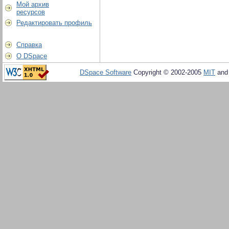
Мой архив
ресурсов
Редактировать профиль
Справка
О DSpace
DSpace Software
Copyright © 2002-2005
MIT
an