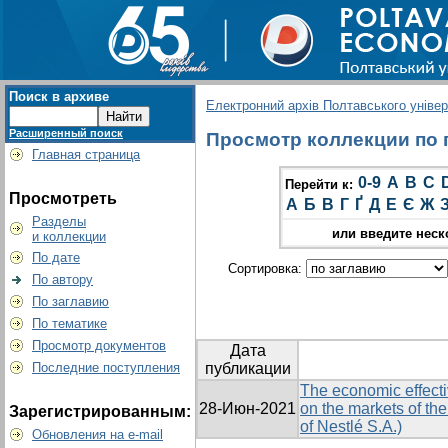
Поиск в архиве
Електронний архів Полтавського універс
Расширенный поиск
Просмотр коллекции по гр
Главная страница
0-9
A
B
C
Перейти к:
Просмотреть
А
Б
В
Г
Ґ
Д
Е
Є
Ж
Разделы
или введите неск
и коллекции
По дате
Сортировка:
По автору
По заглавию
По тематике
Просмотр документов
Дата
Последние поступления
публикации
The economic effecti
28-Июн-2021
on the markets of the
Зарегистрированным:
of Nestlé S.A.)
Обновления на e-mail