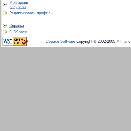
Мой архив
ресурсов
Редактировать профиль
Справка
О DSpace
DSpace Software
Copyright © 2002-2005
MIT
an