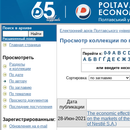
Поиск в архиве
Електронний архів Полтавського універс
Расширенный поиск
Просмотр коллекции по гр
Главная страница
0-9
A
B
C
Перейти к:
Просмотреть
А
Б
В
Г
Ґ
Д
Е
Є
Ж
Разделы
или введите неск
и коллекции
По дате
Сортировка:
По автору
По заглавию
По тематике
Просмотр документов
Дата
Последние поступления
публикации
The economic effecti
28-Июн-2021
on the markets of the
Зарегистрированным:
of Nestlé S.A.)
Обновления на e-mail