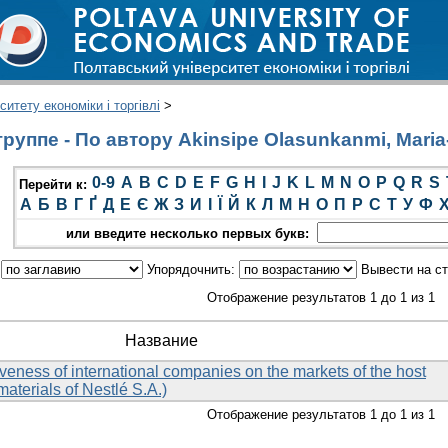
итету економіки і торгівлі
>
уппе - По автору Akinsipe Olasunkanmi, Maria-
0-9
A
B
C
D
E
F
G
H
I
J
K
L
M
N
O
P
Q
R
S
Перейти к:
А
Б
В
Г
Ґ
Д
Е
Є
Ж
З
И
І
Ї
Й
К
Л
М
Н
О
П
Р
С
Т
У
Ф
или введите несколько первых букв:
:
Упорядочнить:
Вывести на с
Отображение результатов 1 до 1 из 1
Название
veness of international companies on the markets of the host
aterials of Nestlé S.A.)
Отображение результатов 1 до 1 из 1