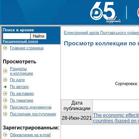
Поиск в архиве
Електронний архів Полтавського універс
Расширенный поиск
Просмотр коллекции по гр
Главная страница
Просмотреть
Разделы
и коллекции
По дате
Сортировка
По автору
По заглавию
По тематике
Дата
Просмотр документов
публикации
Последние поступления
The economic effecti
28-Июн-2021
countries (based on m
Зарегистрированным:
Обновления на e-mail