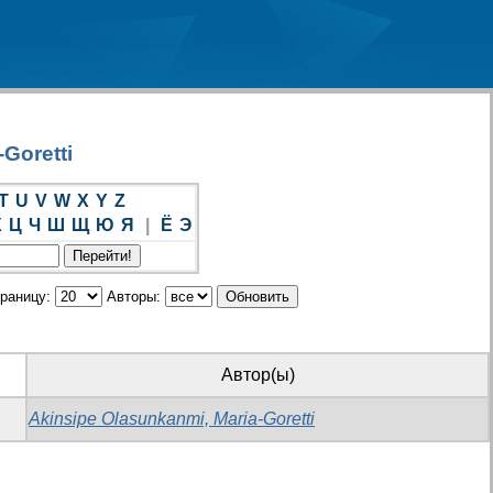
Goretti
T
U
V
W
X
Y
Z
Х
Ц
Ч
Ш
Щ
Ю
Я
|
Ё
Э
траницу:
Авторы:
Автор(ы)
Akinsipe Olasunkanmi, Maria-Goretti