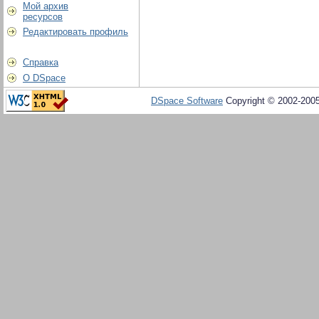
Мой архив
ресурсов
Редактировать профиль
Справка
О DSpace
DSpace Software
Copyright © 2002-200