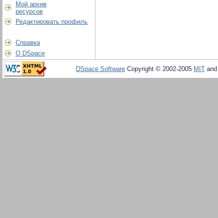
Мой архив
ресурсов
Редактировать профиль
Справка
О DSpace
DSpace Software
Copyright © 2002-2005
MIT
an