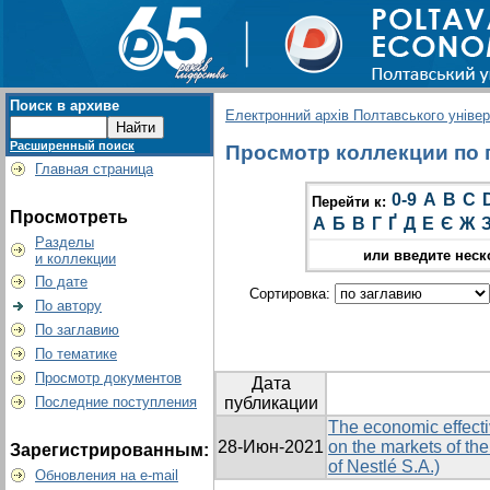
Поиск в архиве
Електронний архів Полтавського універс
Расширенный поиск
Просмотр коллекции по гр
Главная страница
0-9
A
B
C
Перейти к:
Просмотреть
А
Б
В
Г
Ґ
Д
Е
Є
Ж
Разделы
или введите неск
и коллекции
По дате
Сортировка:
По автору
По заглавию
По тематике
Просмотр документов
Дата
Последние поступления
публикации
The economic effecti
28-Июн-2021
on the markets of the
Зарегистрированным:
of Nestlé S.A.)
Обновления на e-mail