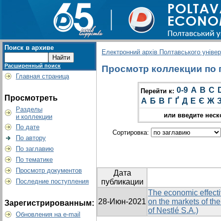
Поиск в архиве
Електронний архів Полтавського універс
Расширенный поиск
Просмотр коллекции по гр
Главная страница
0-9
A
B
C
Перейти к:
Просмотреть
А
Б
В
Г
Ґ
Д
Е
Є
Ж
Разделы
или введите неск
и коллекции
По дате
Сортировка:
По автору
По заглавию
По тематике
Просмотр документов
Дата
Последние поступления
публикации
The economic effecti
28-Июн-2021
on the markets of the
Зарегистрированным:
of Nestlé S.A.)
Обновления на e-mail