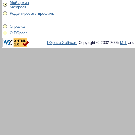
Мой архив
ресурсов
Редактировать профиль
Справка
О DSpace
DSpace Software
Copyright © 2002-2005
MIT
an