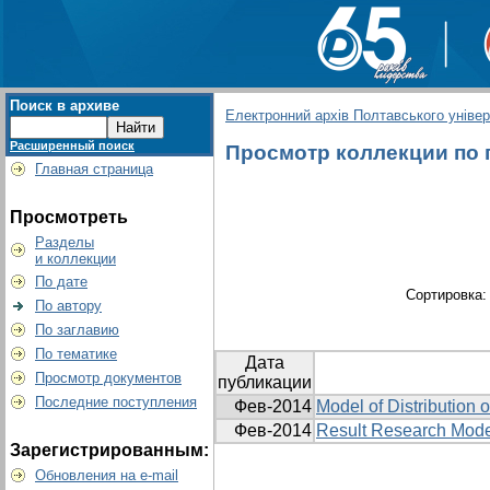
Поиск в архиве
Електронний архів Полтавського універс
Расширенный поиск
Просмотр коллекции по г
Главная страница
Просмотреть
Разделы
и коллекции
По дате
Сортировка
По автору
По заглавию
По тематике
Дата
Просмотр документов
публикации
Последние поступления
Фев-2014
Model of Distributio
Фев-2014
Result Research Model
Зарегистрированным:
Обновления на e-mail