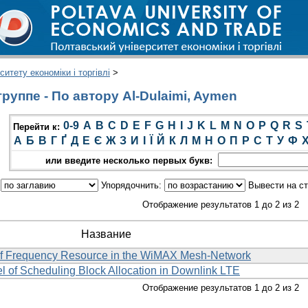
итету економіки і торгівлі
>
руппе - По автору Al-Dulaimi, Aymen
0-9
A
B
C
D
E
F
G
H
I
J
K
L
M
N
O
P
Q
R
S
Перейти к:
А
Б
В
Г
Ґ
Д
Е
Є
Ж
З
И
І
Ї
Й
К
Л
М
Н
О
П
Р
С
Т
У
Ф
или введите несколько первых букв:
:
Упорядочнить:
Вывести на с
Отображение результатов 1 до 2 из 2
Название
n of Frequency Resource in the WiMAX Mesh-Network
 of Scheduling Block Allocation in Downlink LTE
Отображение результатов 1 до 2 из 2