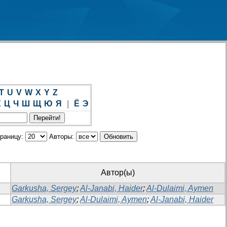
T
U
V
W
X
Y
Z
Х
Ц
Ч
Ш
Щ
Ю
Я
|
Ё
Э
траницу:
Авторы:
Автор(ы)
Garkusha, Sergey
;
Al-Janabi, Haider
;
Al-Dulaimi, Aymen
Garkusha, Sergey
;
Al-Dulaimi, Aymen
;
Al-Janabi, Haider