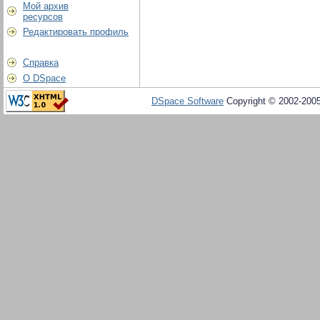
Мой архив
ресурсов
Редактировать профиль
Справка
О DSpace
DSpace Software
Copyright © 2002-200