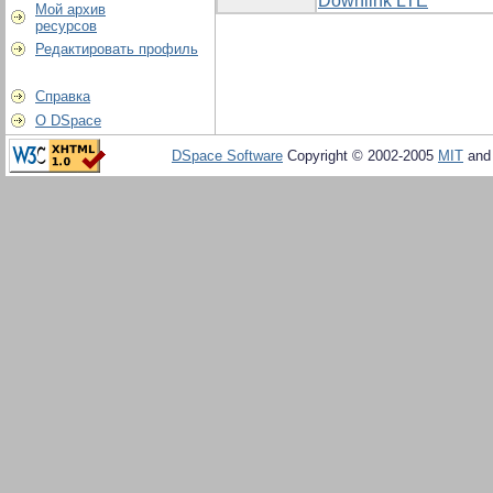
Downlink LTE
Мой архив
ресурсов
Редактировать профиль
Справка
О DSpace
DSpace Software
Copyright © 2002-2005
MIT
an