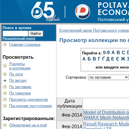
Поиск в архиве
Електронний архів Полтавського універс
Расширенный поиск
Просмотр коллекции по г
Главная страница
0-9
A
B
C
Перейти к:
Просмотреть
А
Б
В
Г
Ґ
Д
Е
Є
Ж
Разделы
или введите неск
и коллекции
По дате
Сортировка:
По автору
По заглавию
По тематике
Просмотр документов
Дата
Последние поступления
публикации
Model of Distribution 
Фев-2014
WiMAX Mesh-Networ
Зарегистрированным:
Result Research Model
Обновления на e-mail
Фев-2014