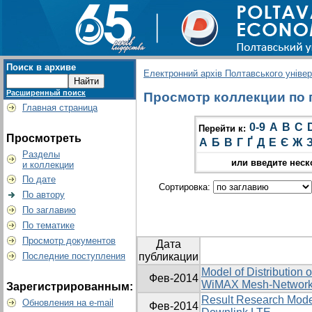
Поиск в архиве
Електронний архів Полтавського універс
Расширенный поиск
Просмотр коллекции по г
Главная страница
0-9
A
B
C
Перейти к:
Просмотреть
А
Б
В
Г
Ґ
Д
Е
Є
Ж
Разделы
или введите неск
и коллекции
По дате
Сортировка:
По автору
По заглавию
По тематике
Просмотр документов
Дата
Последние поступления
публикации
Model of Distribution 
Фев-2014
WiMAX Mesh-Networ
Зарегистрированным:
Result Research Model
Обновления на e-mail
Фев-2014