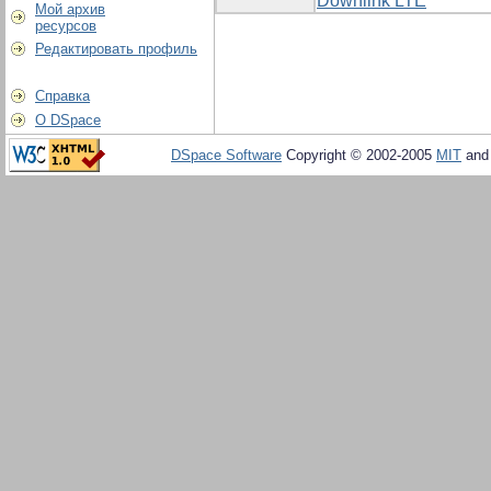
Downlink LTE
Мой архив
ресурсов
Редактировать профиль
Справка
О DSpace
DSpace Software
Copyright © 2002-2005
MIT
an