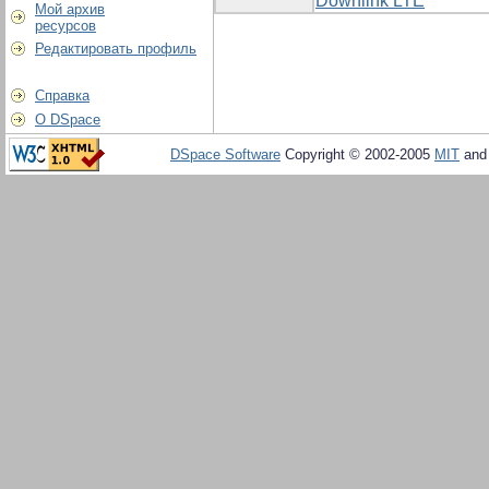
Downlink LTE
Мой архив
ресурсов
Редактировать профиль
Справка
О DSpace
DSpace Software
Copyright © 2002-2005
MIT
an