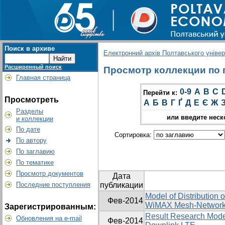
Поиск в архиве
Електронний архів Полтавського універс
Расширенный поиск
Просмотр коллекции по г
Главная страница
0-9
A
B
C
Перейти к:
Просмотреть
А
Б
В
Г
Ґ
Д
Е
Є
Ж
Разделы
или введите неск
и коллекции
По дате
Сортировка:
По автору
По заглавию
По тематике
Просмотр документов
Дата
Последние поступления
публикации
Model of Distribution 
Фев-2014
WiMAX Mesh-Networ
Зарегистрированным:
Result Research Model
Обновления на e-mail
Фев-2014