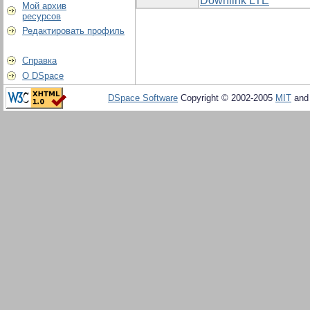
Downlink LTE
Мой архив
ресурсов
Редактировать профиль
Справка
О DSpace
DSpace Software
Copyright © 2002-2005
MIT
an