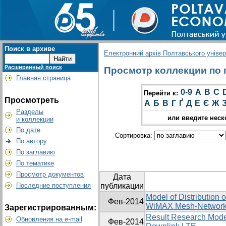
Поиск в архиве
Електронний архів Полтавського універс
Расширенный поиск
Просмотр коллекции по г
Главная страница
0-9
A
B
C
Перейти к:
Просмотреть
А
Б
В
Г
Ґ
Д
Е
Є
Ж
Разделы
или введите неск
и коллекции
По дате
Сортировка:
По автору
По заглавию
По тематике
Просмотр документов
Дата
Последние поступления
публикации
Model of Distribution 
Фев-2014
WiMAX Mesh-Networ
Зарегистрированным:
Result Research Model
Обновления на e-mail
Фев-2014