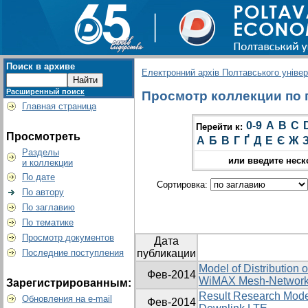
Поиск в архиве
Електронний архів Полтавського універс
Расширенный поиск
Просмотр коллекции по гр
Главная страница
0-9
A
B
C
Перейти к:
Просмотреть
А
Б
В
Г
Ґ
Д
Е
Є
Ж
Разделы
или введите неск
и коллекции
По дате
Сортировка:
По автору
По заглавию
По тематике
Просмотр документов
Дата
Последние поступления
публикации
Model of Distribution 
Фев-2014
WiMAX Mesh-Networ
Зарегистрированным:
Result Research Model
Обновления на e-mail
Фев-2014