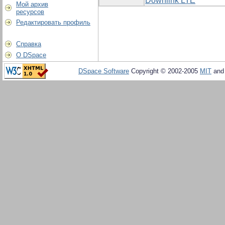
Downlink LTE
Мой архив
ресурсов
Редактировать профиль
Справка
О DSpace
DSpace Software
Copyright © 2002-2005
MIT
an