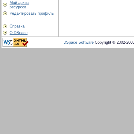
Мой архив
ресурсов
Редактировать профиль
Справка
О DSpace
DSpace Software
Copyright © 2002-200