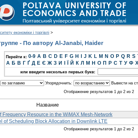
итету економіки і торгівлі
>
уппе - По автору Al-Janabi, Haider
0-9
A
B
C
D
E
F
G
H
I
J
K
L
M
N
O
P
Q
R
S
Перейти к:
А
Б
В
Г
Ґ
Д
Е
Є
Ж
З
И
І
Ї
Й
К
Л
М
Н
О
П
Р
С
Т
У
Ф
или введите несколько первых букв:
:
Упорядочнить:
Вывести на с
Отображение результатов 1 до 2 из 2
Название
n of Frequency Resource in the WiMAX Mesh-Network
 of Scheduling Block Allocation in Downlink LTE
Отображение результатов 1 до 2 из 2