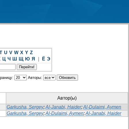
T
U
V
W
X
Y
Z
Х
Ц
Ч
Ш
Щ
Ю
Я
|
Ё
Э
траницу:
Авторы:
Автор(ы)
Garkusha, Sergey
;
Al-Janabi, Haider
;
Al-Dulaimi, Aymen
Garkusha, Sergey
;
Al-Dulaimi, Aymen
;
Al-Janabi, Haider