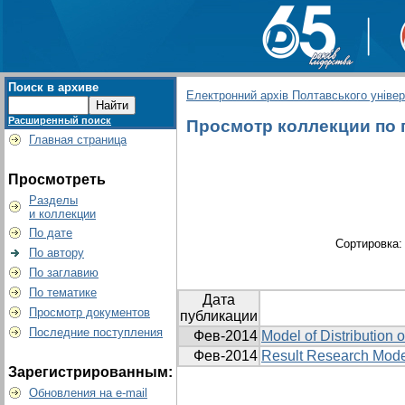
Поиск в архиве
Електронний архів Полтавського універс
Расширенный поиск
Просмотр коллекции по гр
Главная страница
Просмотреть
Разделы
и коллекции
По дате
Сортировка
По автору
По заглавию
По тематике
Дата
Просмотр документов
публикации
Последние поступления
Фев-2014
Model of Distributio
Фев-2014
Result Research Model
Зарегистрированным:
Обновления на e-mail