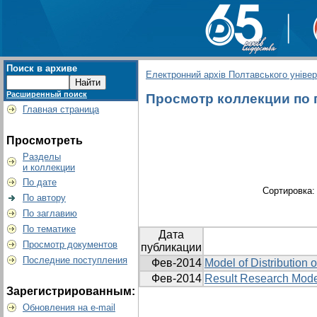
Поиск в архиве
Електронний архів Полтавського універс
Расширенный поиск
Просмотр коллекции по гр
Главная страница
Просмотреть
Разделы
и коллекции
По дате
Сортировка
По автору
По заглавию
По тематике
Дата
Просмотр документов
публикации
Последние поступления
Фев-2014
Model of Distributio
Фев-2014
Result Research Model
Зарегистрированным:
Обновления на e-mail