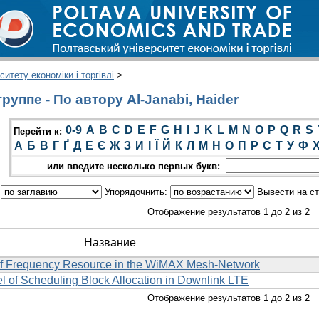
итету економіки і торгівлі
>
уппе - По автору Al-Janabi, Haider
0-9
A
B
C
D
E
F
G
H
I
J
K
L
M
N
O
P
Q
R
S
Перейти к:
А
Б
В
Г
Ґ
Д
Е
Є
Ж
З
И
І
Ї
Й
К
Л
М
Н
О
П
Р
С
Т
У
Ф
или введите несколько первых букв:
:
Упорядочнить:
Вывести на с
Отображение результатов 1 до 2 из 2
Название
n of Frequency Resource in the WiMAX Mesh-Network
 of Scheduling Block Allocation in Downlink LTE
Отображение результатов 1 до 2 из 2