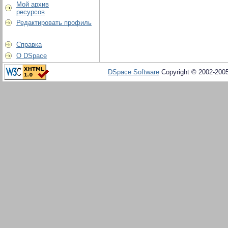
Мой архив
ресурсов
Редактировать профиль
Справка
О DSpace
DSpace Software
Copyright © 2002-200