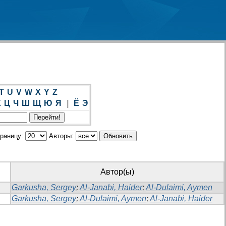
T
U
V
W
X
Y
Z
Х
Ц
Ч
Ш
Щ
Ю
Я
|
Ё
Э
траницу:
Авторы:
Автор(ы)
Garkusha, Sergey
;
Al-Janabi, Haider
;
Al-Dulaimi, Aymen
Garkusha, Sergey
;
Al-Dulaimi, Aymen
;
Al-Janabi, Haider