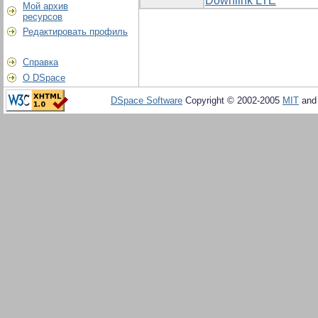
Downlink LTE
Мой архив
ресурсов
Редактировать профиль
Справка
О DSpace
DSpace Software
Copyright © 2002-2005
MIT
an