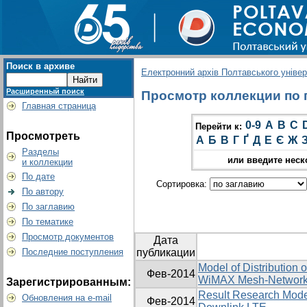
Поиск в архиве
Електронний архів Полтавського універс
Расширенный поиск
Просмотр коллекции по гр
Главная страница
0-9
A
B
C
Перейти к:
Просмотреть
А
Б
В
Г
Ґ
Д
Е
Є
Ж
Разделы
или введите неск
и коллекции
По дате
Сортировка:
По автору
По заглавию
По тематике
Просмотр документов
Дата
Последние поступления
публикации
Model of Distribution 
Фев-2014
WiMAX Mesh-Networ
Зарегистрированным:
Result Research Model
Обновления на e-mail
Фев-2014