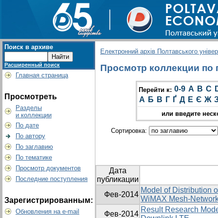
Поиск в архиве
Електронний архів Полтавського універс
Расширенный поиск
Просмотр коллекции по гр
Главная страница
0-9
A
B
C
Перейти к:
Просмотреть
А
Б
В
Г
Ґ
Д
Е
Є
Ж
Разделы
или введите неск
и коллекции
По дате
Сортировка:
По автору
По заглавию
По тематике
Просмотр документов
Дата
Последние поступления
публикации
Model of Distribution 
Фев-2014
WiMAX Mesh-Networ
Зарегистрированным:
Result Research Model
Обновления на e-mail
Фев-2014