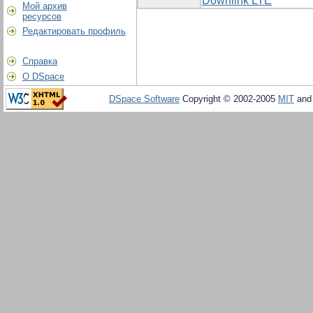
Downlink LTE
Мой архив
ресурсов
Редактировать профиль
Справка
О DSpace
DSpace Software
Copyright © 2002-2005
MIT
an