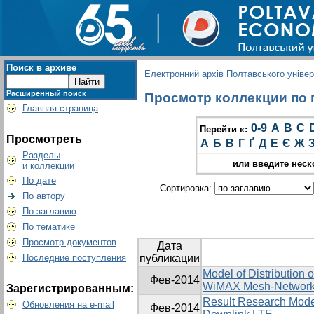
Поиск в архиве
Електронний архів Полтавського універс
Расширенный поиск
Просмотр коллекции по гр
Главная страница
0-9
A
B
C
Перейти к:
Просмотреть
А
Б
В
Г
Ґ
Д
Е
Є
Ж
Разделы
или введите неск
и коллекции
По дате
Сортировка:
По автору
По заглавию
По тематике
Просмотр документов
Дата
Последние поступления
публикации
Model of Distribution 
Фев-2014
WiMAX Mesh-Networ
Зарегистрированным:
Result Research Model
Обновления на e-mail
Фев-2014