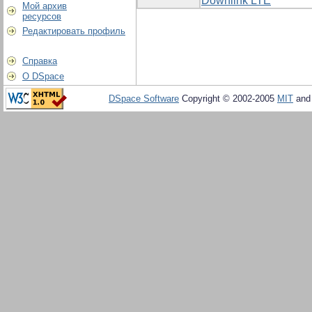
Downlink LTE
Мой архив
ресурсов
Редактировать профиль
Справка
О DSpace
DSpace Software
Copyright © 2002-2005
MIT
an