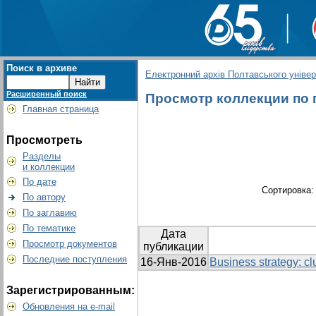
Поиск в архиве
Електронний архів Полтавського універс
Расширенный поиск
Просмотр коллекции по гр
Главная страница
Просмотреть
Разделы
и коллекции
По дате
Сортировка
По автору
По заглавию
По тематике
Дата
Просмотр документов
публикации
Последние поступления
16-Янв-2016
Business strategy: cl
Зарегистрированным:
Обновления на e-mail