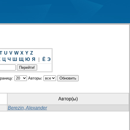
T
U
V
W
X
Y
Z
Х
Ц
Ч
Ш
Щ
Ю
Я
|
Ё
Э
траницу:
Авторы:
Автор(ы)
Berezin, Alexander