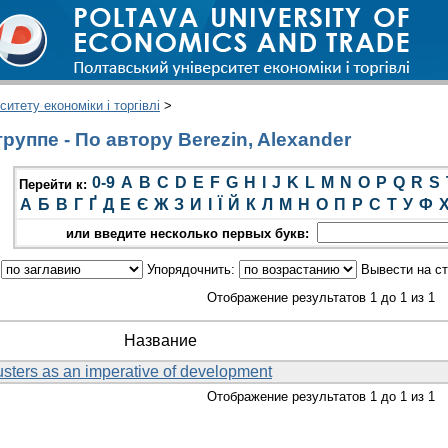
итету економіки і торгівлі
>
уппе - По автору Berezin, Alexander
0-9
A
B
C
D
E
F
G
H
I
J
K
L
M
N
O
P
Q
R
S
Перейти к:
А
Б
В
Г
Ґ
Д
Е
Є
Ж
З
И
І
Ї
Й
К
Л
М
Н
О
П
Р
С
Т
У
Ф
или введите несколько первых букв:
:
Упорядочнить:
Вывести на с
Отображение результатов 1 до 1 из 1
Название
usters as an imperative of development
Отображение результатов 1 до 1 из 1