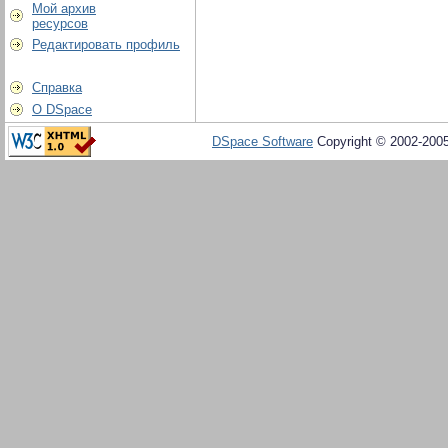
Мой архив
ресурсов
Редактировать профиль
Справка
О DSpace
DSpace Software
Copyright © 2002-200