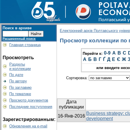
Поиск в архиве
Електронний архів Полтавського універс
Расширенный поиск
Просмотр коллекции по гр
Главная страница
0-9
A
B
C
Перейти к:
Просмотреть
А
Б
В
Г
Ґ
Д
Е
Є
Ж
Разделы
или введите неск
и коллекции
По дате
Сортировка:
По автору
По заглавию
По тематике
Просмотр документов
Дата
Последние поступления
публикации
Business strategy: cl
16-Янв-2016
development
Зарегистрированным:
Обновления на e-mail