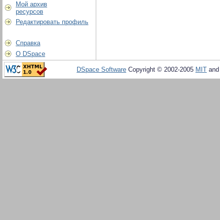
Мой архив
ресурсов
Редактировать профиль
Справка
О DSpace
DSpace Software
Copyright © 2002-2005
MIT
an