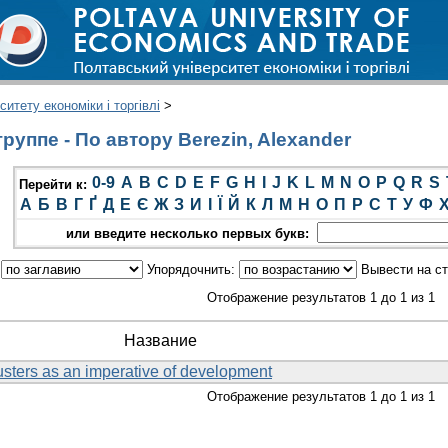
итету економіки і торгівлі
>
уппе - По автору Berezin, Alexander
0-9
A
B
C
D
E
F
G
H
I
J
K
L
M
N
O
P
Q
R
S
Перейти к:
А
Б
В
Г
Ґ
Д
Е
Є
Ж
З
И
І
Ї
Й
К
Л
М
Н
О
П
Р
С
Т
У
Ф
или введите несколько первых букв:
:
Упорядочнить:
Вывести на с
Отображение результатов 1 до 1 из 1
Название
usters as an imperative of development
Отображение результатов 1 до 1 из 1