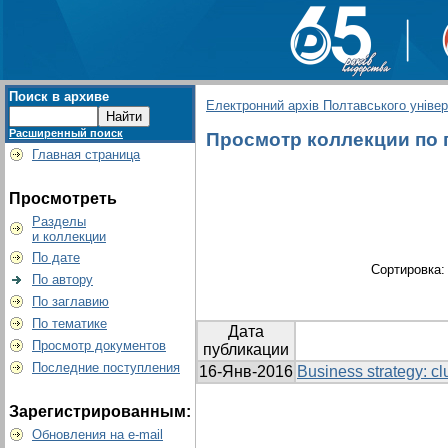
Поиск в архиве
Електронний архів Полтавського універс
Расширенный поиск
Просмотр коллекции по гр
Главная страница
Просмотреть
Разделы
и коллекции
По дате
Сортировка
По автору
По заглавию
По тематике
Дата
Просмотр документов
публикации
Последние поступления
16-Янв-2016
Business strategy: cl
Зарегистрированным:
Обновления на e-mail