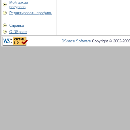
Мой архив
ресурсов
Редактировать профиль
Справка
О DSpace
DSpace Software
Copyright © 2002-200