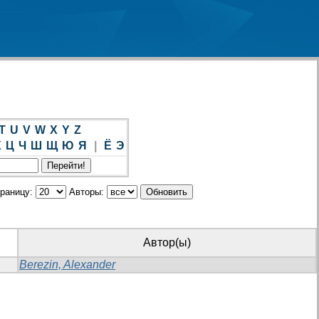
T
U
V
W
X
Y
Z
Х
Ц
Ч
Ш
Щ
Ю
Я
|
Ё
Э
траницу:
Авторы:
Автор(ы)
Berezin, Alexander