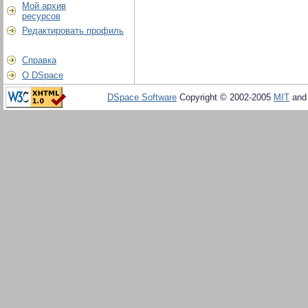
Мой архив
ресурсов
Редактировать профиль
Справка
О DSpace
DSpace Software
Copyright © 2002-2005
MIT
an