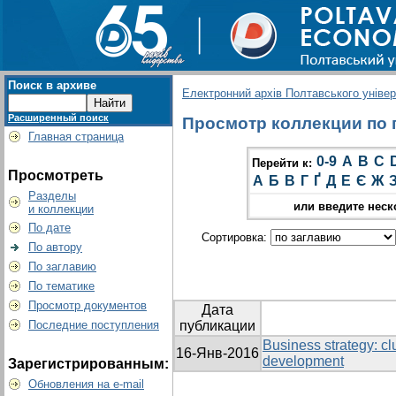
Поиск в архиве
Електронний архів Полтавського універс
Расширенный поиск
Просмотр коллекции по гр
Главная страница
0-9
A
B
C
Перейти к:
Просмотреть
А
Б
В
Г
Ґ
Д
Е
Є
Ж
Разделы
или введите неск
и коллекции
По дате
Сортировка:
По автору
По заглавию
По тематике
Просмотр документов
Дата
Последние поступления
публикации
Business strategy: cl
16-Янв-2016
development
Зарегистрированным:
Обновления на e-mail