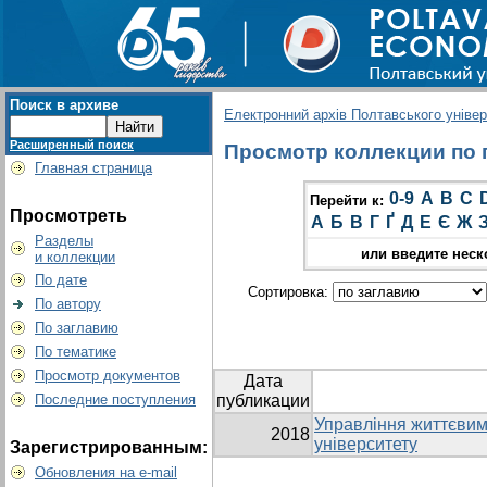
Поиск в архиве
Електронний архів Полтавського універс
Расширенный поиск
Просмотр коллекции по гр
Главная страница
0-9
A
B
C
Перейти к:
Просмотреть
А
Б
В
Г
Ґ
Д
Е
Є
Ж
Разделы
или введите неск
и коллекции
По дате
Сортировка:
По автору
По заглавию
По тематике
Просмотр документов
Дата
Последние поступления
публикации
Управління життєвим
2018
університету
Зарегистрированным:
Обновления на e-mail