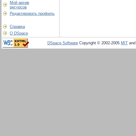
Мой архив
ресурсов
Редактировать профиль
Справка
О DSpace
DSpace Software
Copyright © 2002-2005
MIT
an