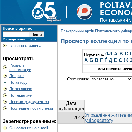
Поиск в архиве
Електронний архів Полтавського універс
Расширенный поиск
Просмотр коллекции по гр
Главная страница
0-9
A
B
C
Перейти к:
Просмотреть
А
Б
В
Г
Ґ
Д
Е
Є
Ж
Разделы
или введите неск
и коллекции
По дате
Сортировка:
По автору
По заглавию
По тематике
Просмотр документов
Дата
Последние поступления
публикации
Управління життєвим
2018
університету
Зарегистрированным:
Обновления на e-mail