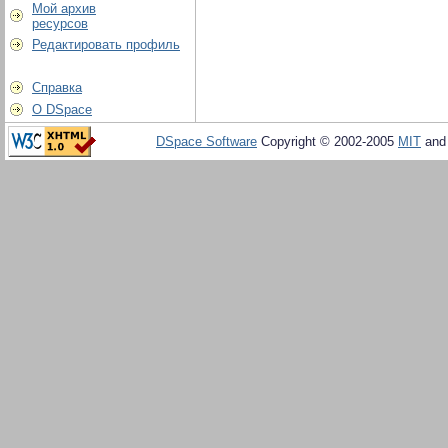
Мой архив
ресурсов
Редактировать профиль
Справка
О DSpace
DSpace Software
Copyright © 2002-2005
MIT
an