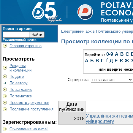
Поиск в архиве
Електронний архів Полтавського універс
Расширенный поиск
Просмотр коллекции по гр
Главная страница
0-9
A
B
C
Перейти к:
Просмотреть
А
Б
В
Г
Ґ
Д
Е
Є
Ж
Разделы
или введите неск
и коллекции
По дате
Сортировка:
По автору
По заглавию
По тематике
Просмотр документов
Дата
Последние поступления
публикации
Управління життєвим
2018
університету
Зарегистрированным:
Обновления на e-mail