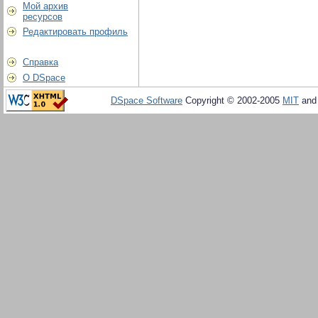
Мой архив
ресурсов
Редактировать профиль
Справка
О DSpace
DSpace Software
Copyright © 2002-2005
MIT
an