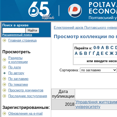
Поиск в архиве
Електронний архів Полтавського універс
Расширенный поиск
Просмотр коллекции по гр
Главная страница
0-9
A
B
C
Перейти к:
Просмотреть
А
Б
В
Г
Ґ
Д
Е
Є
Ж
Разделы
или введите неск
и коллекции
По дате
Сортировка:
По автору
По заглавию
По тематике
Просмотр документов
Дата
Последние поступления
публикации
Управління життєвим
2018
університету
Зарегистрированным:
Обновления на e-mail