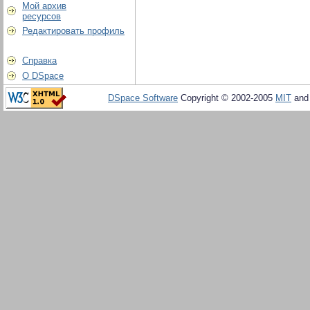
Мой архив
ресурсов
Редактировать профиль
Справка
О DSpace
DSpace Software
Copyright © 2002-2005
MIT
an