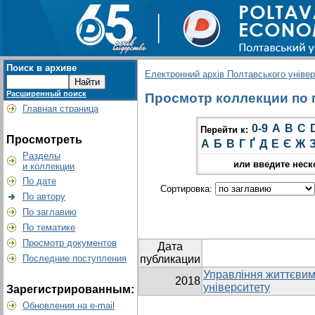
Поиск в архиве
Електронний архів Полтавського універс
Расширенный поиск
Просмотр коллекции по гр
Главная страница
0-9
A
B
C
Перейти к:
Просмотреть
А
Б
В
Г
Ґ
Д
Е
Є
Ж
Разделы
или введите неск
и коллекции
По дате
Сортировка:
По автору
По заглавию
По тематике
Просмотр документов
Дата
Последние поступления
публикации
Управління життєвим
2018
університету
Зарегистрированным:
Обновления на e-mail