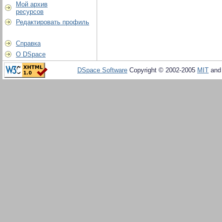
Мой архив
ресурсов
Редактировать профиль
Справка
О DSpace
DSpace Software
Copyright © 2002-2005
MIT
an