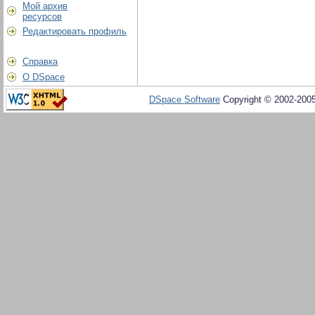
Мой архив
ресурсов
Редактировать профиль
Справка
О DSpace
DSpace Software
Copyright © 2002-200