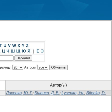
T
U
V
W
X
Y
Z
Х
Ц
Ч
Ш
Щ
Ю
Я
|
Ё
Э
траницу:
Авторы:
Автор(ы)
Лисенко, Ю. Г.
;
Біленко, Д. В.
;
Lysenko, Yu.
;
Bilenko, D.