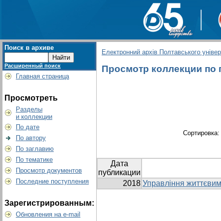
Поиск в архиве
Електронний архів Полтавського універс
Расширенный поиск
Просмотр коллекции по гр
Главная страница
Просмотреть
Разделы
и коллекции
По дате
Сортировка
По автору
По заглавию
По тематике
Дата
Просмотр документов
публикации
Последние поступления
2018
Управління життєвим
Зарегистрированным:
Обновления на e-mail