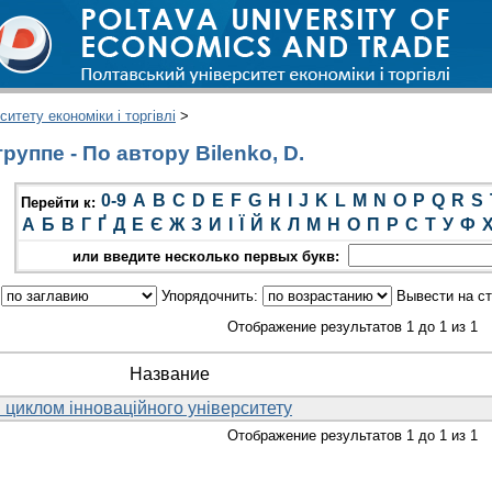
итету економіки і торгівлі
>
уппе - По автору Bilenko, D.
0-9
A
B
C
D
E
F
G
H
I
J
K
L
M
N
O
P
Q
R
S
Перейти к:
А
Б
В
Г
Ґ
Д
Е
Є
Ж
З
И
І
Ї
Й
К
Л
М
Н
О
П
Р
С
Т
У
Ф
или введите несколько первых букв:
:
Упорядочнить:
Вывести на с
Отображение результатов 1 до 1 из 1
Название
 циклом інноваційного університету
Отображение результатов 1 до 1 из 1