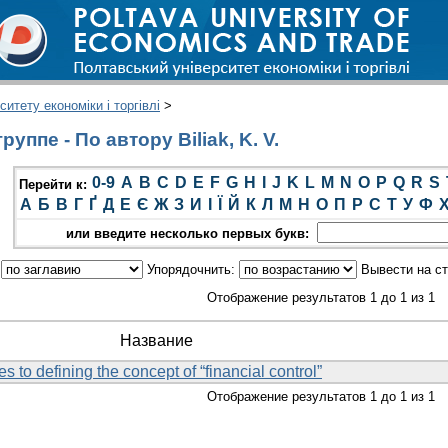
итету економіки і торгівлі
>
ппе - По автору Biliak, K. V.
0-9
A
B
C
D
E
F
G
H
I
J
K
L
M
N
O
P
Q
R
S
Перейти к:
А
Б
В
Г
Ґ
Д
Е
Є
Ж
З
И
І
Ї
Й
К
Л
М
Н
О
П
Р
С
Т
У
Ф
или введите несколько первых букв:
:
Упорядочнить:
Вывести на с
Отображение результатов 1 до 1 из 1
Название
to defining the concept of “financial control”
Отображение результатов 1 до 1 из 1