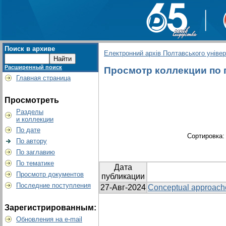
Поиск в архиве
Електронний архів Полтавського універс
Расширенный поиск
Просмотр коллекции по гру
Главная страница
Просмотреть
Разделы
и коллекции
По дате
Сортировка
По автору
По заглавию
По тематике
Дата
Просмотр документов
публикации
Последние поступления
27-Авг-2024
Conceptual approaches 
Зарегистрированным:
Обновления на e-mail