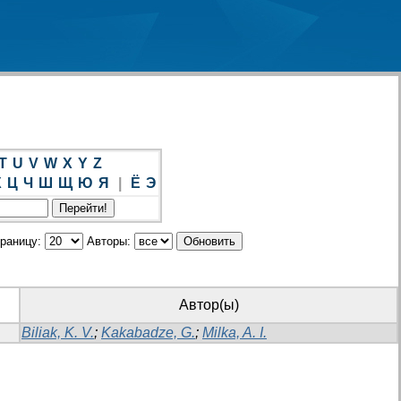
T
U
V
W
X
Y
Z
Х
Ц
Ч
Ш
Щ
Ю
Я
|
Ё
Э
траницу:
Авторы:
Автор(ы)
Biliak, K. V.
;
Kakabadze, G.
;
Milka, A. I.