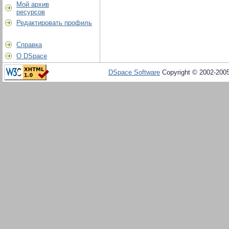
Мой архив
ресурсов
Редактировать профиль
Справка
О DSpace
DSpace Software
Copyright © 2002-200