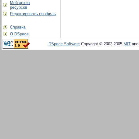
Мой архив
ресурсов
Редактировать профиль
Справка
О DSpace
DSpace Software
Copyright © 2002-2005
MIT
an