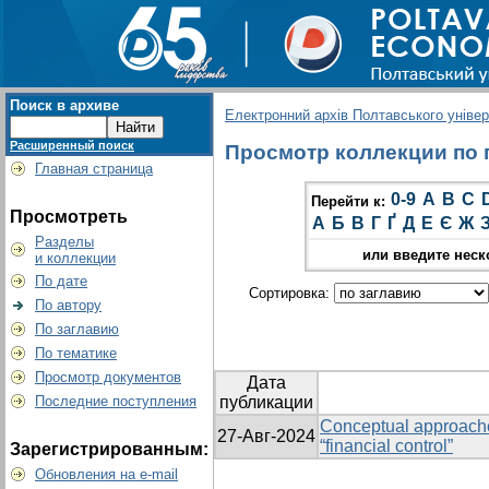
Поиск в архиве
Електронний архів Полтавського універс
Расширенный поиск
Просмотр коллекции по гру
Главная страница
0-9
A
B
C
Перейти к:
Просмотреть
А
Б
В
Г
Ґ
Д
Е
Є
Ж
Разделы
или введите неск
и коллекции
По дате
Сортировка:
По автору
По заглавию
По тематике
Просмотр документов
Дата
Последние поступления
публикации
Conceptual approaches
27-Авг-2024
“financial control”
Зарегистрированным:
Обновления на e-mail